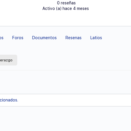
0 reseñas
Activo (a) hace 4 meses
os
Foros
Documentos
Resenas
Latios
derazgo
acionados.