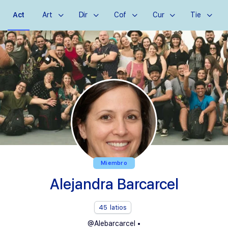
Act
Art
Dir
Cof
Cur
Tie
Miembro
Alejandra Barcarcel
45
latios
@Alebarcarcel
•