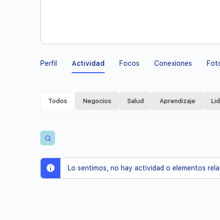
Perfil
Actividad
Focos
Conexiones
Fot
Todos
Negocios
Salud
Aprendizaje
Li
Abrir
los
filtros
Lo sentimos, no hay actividad o elementos rel
de
búsqueda