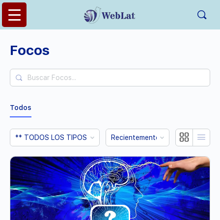
Focos
Buscar
Focos...
Todos
Ordenar
Ordenar
Por:
Por: