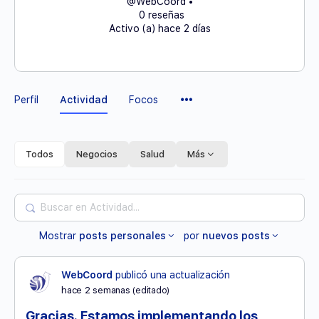
@WebCoord
•
0 reseñas
Activo (a) hace 2 días
Elementos
Perfil
Actividad
Focos
del
Menú
Todos
Negocios
Salud
Más
Buscar
en
Mostrar
posts personales
por
nuevos posts
Actividad...
WebCoord
publicó una actualización
hace 2 semanas
(editado)
Gracias. Estamos implementando los