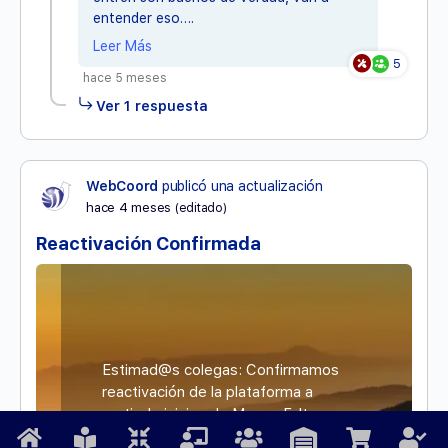
entender eso….
Leer Más
5
hace 5 meses
Ver 1 respuesta
WebCoord
publicó una actualización
hace 4 meses
(editado)
Reactivación Confirmada
Estimad@s colegas: Confirmamos
reactivación de la plataforma a
partir de inicios de Marzo. Falta
mucho por hacer, hay no pocas