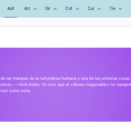
Act
Art
Dir
Cof
Cur
Tie
de las trampas de la naturaleza humana y una de las primeras cosas 
nciera». —Vicki Robin. Yo creo que el «deseo inagotable» no siempre 
roso como esta.