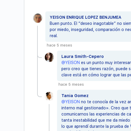
YEISON ENRIQUE LOPEZ BENJUMEA
Buen punto. El “deseo inagotable” no siem
por miedo, inseguridad, comparación o nece
real.
hace 5 meses
Laura Smith-Cepero
@YEISON
es un punto muy interesant
pero creo que tienes razón, puede s
clave está en cómo lograr que las 
hace 5 meses
Tania Gomez
@YEISON
no te conocía de la vez an
interno mal gestionado». Creo que 
comunicarnos las experiencias de c
tanta inestabilidad que me da miedo
lo que aprendí durante la prueba d