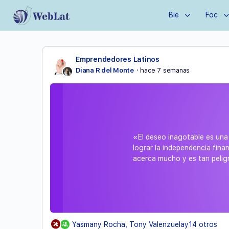
Bie
Foc
Emprendedores Latinos
Diana R del Monte
hace 7 semanas
«El deseo inagotable es una 
lograr la independencia fina
acerca mucho y es tan pelig
Yasmany Rocha, Tony Valenzuelay14 otros