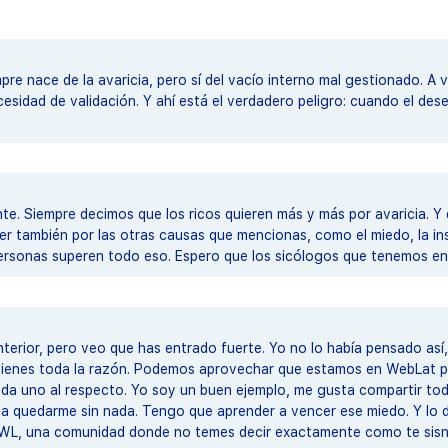
pre nace de la avaricia, pero sí del vacío interno mal gestionado. A
sidad de validación. Y ahí está el verdadero peligro: cuando el dese
e. Siempre decimos que los ricos quieren más y más por avaricia. Y 
er también por las otras causas que mencionas, como el miedo, la ins
personas superen todo eso. Espero que los sicólogos que tenemos en
terior, pero veo que has entrado fuerte. Yo no lo había pensado así,
tienes toda la razón. Podemos aprovechar que estamos en WebLat pa
ada uno al respecto. Yo soy un buen ejemplo, me gusta compartir to
 a quedarme sin nada. Tengo que aprender a vencer ese miedo. Y lo 
e WL, una comunidad donde no temes decir exactamente como te sisnt