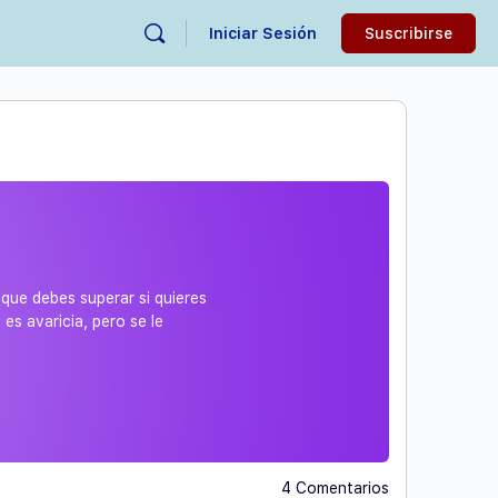
Iniciar Sesión
Suscribirse
que debes superar si quieres
es avaricia, pero se le
4 Comentarios