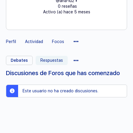
@ana-luz
•
0 reseñas
Activo (a) hace 5 meses
Elementos
Perfil
Actividad
Focos
del
Menú
Elementos
Debates
Respuestas
del
Menú
Discusiones de Foros que has comenzado
Este usuario no ha creado discusiones.