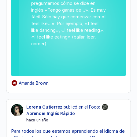
preguntamos cómo se dice en
inglés «Tengo ganas de…». Es muy
fácil. Sólo hay que comenzar con «I
feel like…». Por ejemplo, «I feel
like dancing»; «I feel like reading».
«I feel like eating» (bailar, leer,
comer).
Amanda Brown
Lorena Gutierrez
publicó en el Foco:
Aprender Inglés Rápido
hace un año
Para todos los que estamos aprendiendo el idioma de