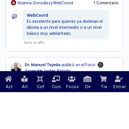
Arianna GonzálezyWebCoord
1 Comentario
WebCoord
Es excelente para quienes ya dominan el
idioma a un nivel intermedio o a un nivel
básico muy adelantado.
hace un año
Dr. Manuel Tejeda
publicó en el Foco:
Aprender Inglés Rápido
hace un año
Act
Art
CoF
Curs
Focos
Dir
Tie
Entrar
Aprender Inglés no es una opción,
sobre todo para personas menores
de 99 años. Es prácticamente una