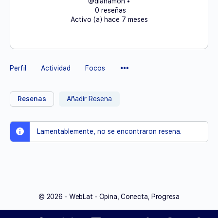
@dianamon
•
0 reseñas
Activo (a) hace 7 meses
Elementos
Perfil
Actividad
Focos
del
Menú
Resenas
Añadir Resena
Lamentablemente, no se encontraron resena.
© 2026 - WebLat - Opina, Conecta, Progresa