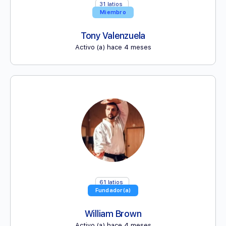
31
latios
Miembro
Tony Valenzuela
Activo (a) hace 4 meses
61
latios
Fundador(a)
William Brown
Activo (a) hace 4 meses