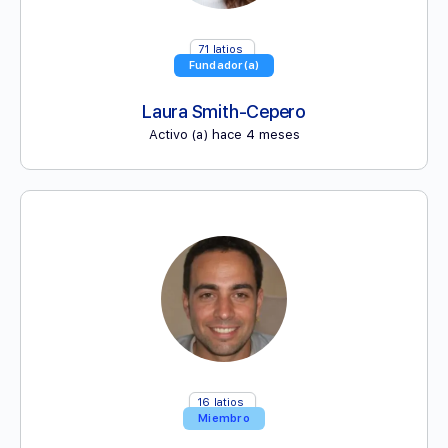
71
latios
Fundador(a)
Laura Smith-Cepero
Activo (a) hace 4 meses
16
latios
Miembro