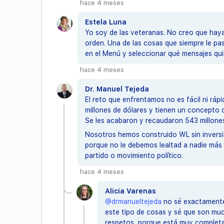
hace 4 meses
Estela Luna
Yo soy de las veteranas. No creo que haya
orden. Una de las cosas que siempre le pa
en el Menú y seleccionar qué mensajes quier
hace 4 meses
Dr. Manuel Tejeda
El reto que enfrentamos no es fácil ni ráp
millones de dólares y tienen un concepto di
Se les acabaron y recaudaron 543 millones
Nosotros hemos construido WL sin inversi
porque no le debemos lealtad a nadie más 
partido o movimiento político.
hace 4 meses
Alicia Varenas
@drmanueltejeda
no sé exactamente 
este tipo de cosas y sé que son much
respetos, porque está muy completa