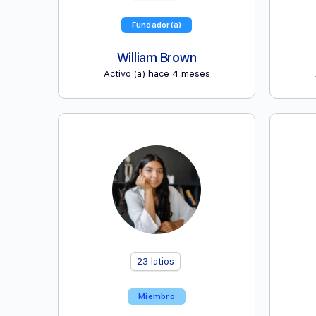
Fundador(a)
William Brown
Activo (a) hace 4 meses
23
latios
Miembro