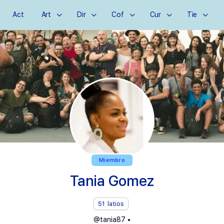
Act
Art
Dir
Cof
Cur
Tie
Miembro
Tania Gomez
51
latios
@tania87
•