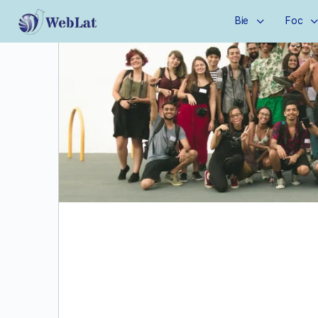
Bie
Foc