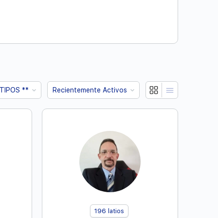
Mostrar:
196
latios