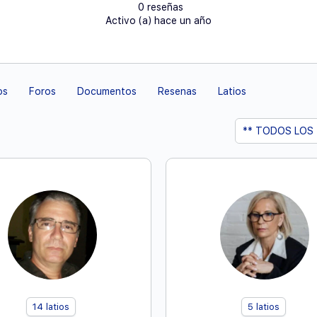
0 reseñas
Activo (a) hace un año
os
Foros
Documentos
Resenas
Latios
Mostrar:
14
latios
5
latios