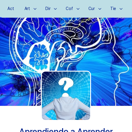
Act
Art
Dir
Cof
Cur
Tie
Aprendiendo a Aprender