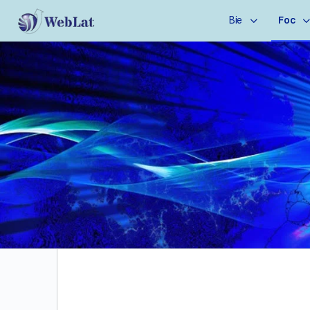
Bie
Foc