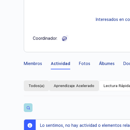
Interesados en co
Coordinador:
Miembros
Actividad
Fotos
Álbumes
Do
Todos(a)
Aprendizaje Acelerado
Lectura Rápid
Abrir
los
filtros
Lo sentimos, no hay actividad o elementos rel
de